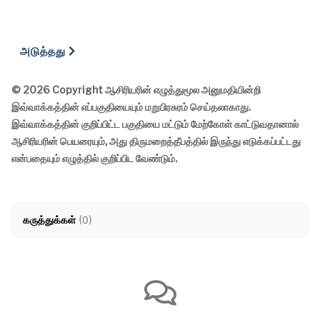
Next article: போதகர் ஆர். பாலா பிரசங்கங்களின் தொகுப்பு
அடுத்தது
© 2026 Copyright ஆசிரியரின் எழுத்துமூல அனுமதியின்றி
இவ்வாக்கத்தின் எப்பகுதியையும் மறுபிரசுரம் செய்தலாகாது.
இவ்வாக்கத்தின் குறிப்பிட்ட பகுதியை மட்டும் மேற்கோள் காட்டுவதானால்
ஆசிரியரின் பெயரையும், அது திருமறைத்தீபத்தில் இருந்து எடுக்கப்பட்டது
என்பதையும் எழுத்தில் குறிப்பிட வேண்டும்.
கருத்துக்கள்
(
0
)