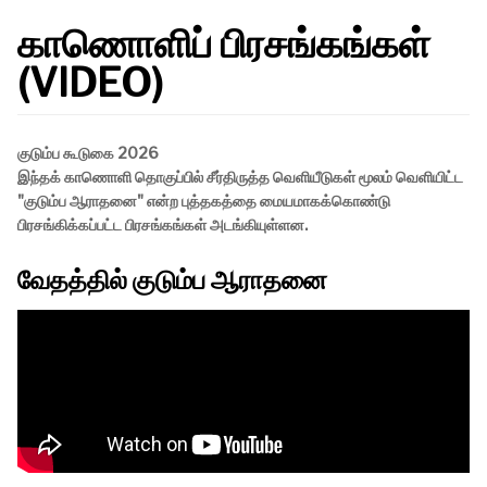
காணொளிப் பிரசங்கங்கள்
(VIDEO)
குடும்ப கூடுகை 2026
இந்தக் காணொளி தொகுப்பில் சீர்திருத்த வெளியீடுகள் மூலம் வெளியிட்ட
"குடும்ப ஆராதனை" என்ற புத்தகத்தை மையமாகக்கொண்டு
பிரசங்கிக்கப்பட்ட பிரசங்கங்கள் அடங்கியுள்ளன.
வேதத்தில் குடும்ப ஆராதனை