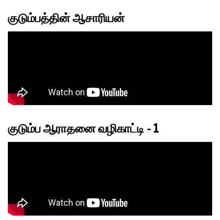
குடும்பத்தின் ஆசாரியன்
குடும்ப ஆராதனை வழிகாட்டி - 1