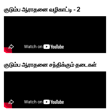
குடும்ப ஆராதனை வழிகாட்டி - 2
குடும்ப ஆராதனை சந்திக்கும் தடைகள்