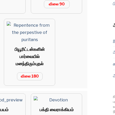
ப
விலை 90
ந
பியூரிட்டன்களின்
பார்வையில்
மனந்திரும்புதல்
ஆ
விலை 180
த
ப
உ
பயம்
பக்தி வைராக்கியம்
(