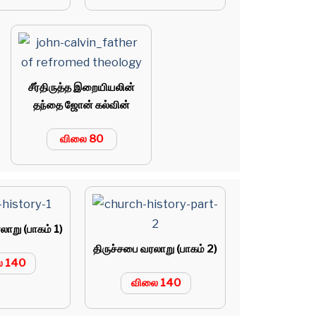
சீர்திருத்த இறையியலின்
தந்தை ஜோன் கல்வின்
விலை 80
லாறு (பாகம் 1)
திருச்சபை வரலாறு (பாகம் 2)
ை 140
விலை 140