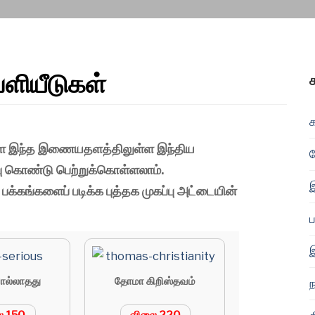
ளியீடுகள்
்களை இந்த இணையதளத்திலுள்ள இந்திய
ு கொண்டு பெற்றுக்கொள்ளலாம்.
இ
 பக்கங்களைப் படிக்க புத்தக முகப்பு அட்டையின்
இ
ொல்லாதது
தோமா கிறிஸ்தவம்
ந