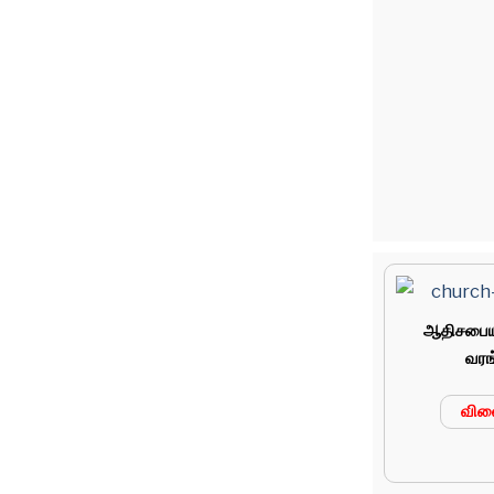
ஆதிசபையி
வரங
வில