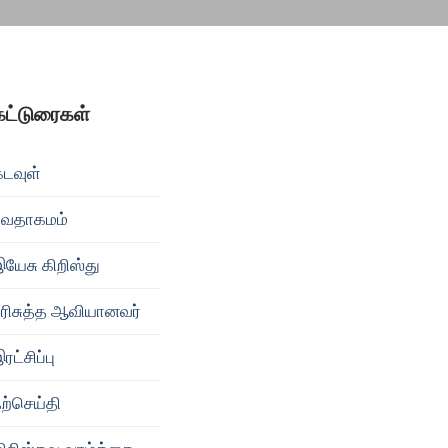
கட்டுரைகள்
கடவுள்
வேதாகமம்
யேசு கிறிஸ்து
பரிசுத்த ஆவியானவர்
ரட்சிப்பு
ற்செய்தி