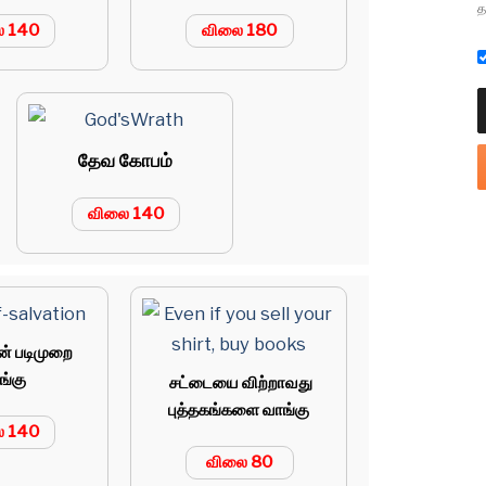
த
ை 140
விலை 180
தேவ
கோபம்
விலை 140
ின் படிமுறை
ங்கு
சட்டையை விற்றாவது
புத்தகங்களை வாங்கு
ை 140
விலை 80