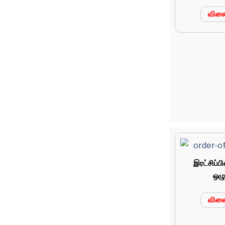
வில
இரட்சிப்ப
ஒழு
வில