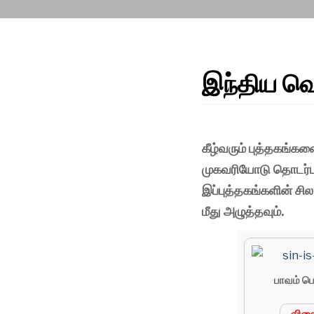
இந்திய வெ
கீழ்வரும் புத்தகங
முகவரியோடு தொடர்ப
இப்புத்தகங்களின் சில
மீது அழுத்தவும்.
பாவம் ப