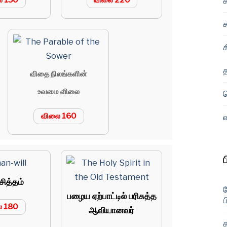
ை 150
விலை 220
விதை நிலங்களின்
உவமை விலை
விலை 160
ித்தம்
பழைய ஏற்பாட்டில் பரிசுத்த
ப
ை 180
ஆவியானவர்