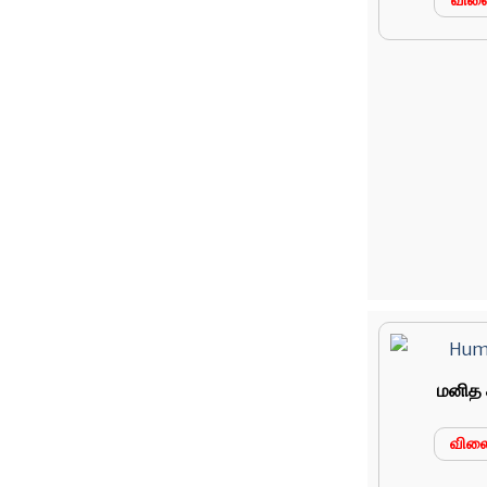
வில
மனித ச
வில