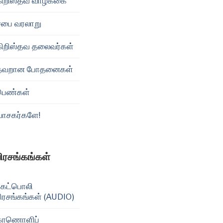
கிறிஸ்தவ வாழ்க்கை
சபை வரலாறு
கிறிஸ்தவ தலைவர்கள்
தவறான போதனைகள்
பெண்கள்
வாசகர்களே!
பிரசங்கங்கள்
கேட்பொலி
ிரசங்கங்கள் (AUDIO)
காணொளிப்