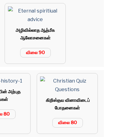
அழிவில்லாத ஆத்மீக
ஆலோசனைகள்
விலை 90
ன் அற்புத
்கள்
கிறிஸ்தவ வினாவிடைப்
போதனைகள்
ை 80
விலை 80