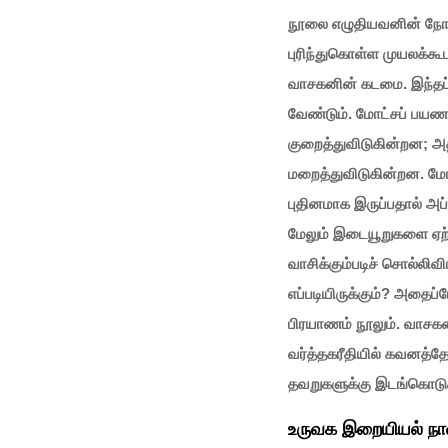
நூலை எழுதியவனின் நோக்க
புரிந்துகொள்ள முயலக்
வாசகனின் கடமை. இந்தப் ப
வேண்டும். மோட்சப் பயணத
குறைத்துவிடுகின்றன;
மறைத்துவிடுகின்றன. மோட
புதினமாக இருப்பதால் அ
மேலும் இடையூறுகளை ஏற்
வாசிக்கும்படிச் சொல்லி
எப்படியிருக்கும்? அதைப்
பிரயாணம் நூலும். வாசகன
வர்த்தகரீதியில் கவனத்தோ
தவறுகளுக்கு இடங்கொடுக்
உருவக இறையியல் நா