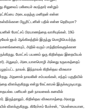
 சிலுவைப் பலியைச் சுமந்தார் என்றும்
இரட்சிப்பை அடைவதற்கு மனிதன் என்ன
ள்விக்கான பியூரிட்டனின் பதில் என்ன தெரியுமா?
யனின் மோட்சப் பிரயாணத்தை வாசியுங்கள். 19ம்
முவேல் ஐயர் ஆங்கிலத்தில் இருந்து மொழிபெயர்த்த
வசனங்களையும், அதில் வரும் பாத்திரங்களுக்கான
ருக்கிறது. மோட்சப் பயணம் ஒரு கிறிஸ்தவ இறையியல்
vel). அதுவும், அடையாளமொழி அல்லது உருவகத்தைப்
எழுதப்பட்ட நாவல். இந்நாவல் கிறிஸ்தவ விசுவாச
றது. அதனால் நாவலின் சம்பவங்கள், எந்தப் பகுதியில்
்தை விளக்குகிறது என்று கேட்காமல் இருக்கமுடியாது.
கதையல்ல. பனியன் தன் நாவலைக் கனவில்
ர். இருந்தாலும், கிறிஸ்தவ விசுவாசத்தை அவரது
ில் விளக்குகிறது. கிரேச்சம் மேச்சன், “மென்மையான,