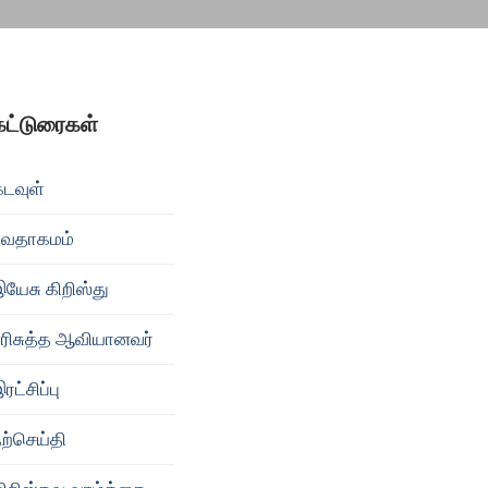
கட்டுரைகள்
கடவுள்
வேதாகமம்
யேசு கிறிஸ்து
பரிசுத்த ஆவியானவர்
ரட்சிப்பு
ற்செய்தி