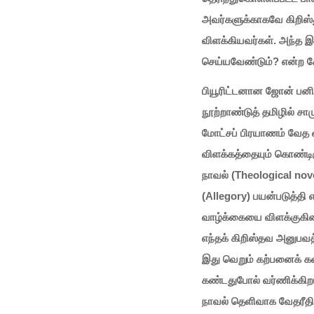
அவர்களுக்காகவே கிறிஸ்து
விளக்கியவர்கள். அந்த 
செய்யவேண்டும்? என்ற கே
பியூரிட்டனான ஜோன் பனி
நூற்றாண்டுத் தமிழில் சா
மோட்சப் பிரயாணம் வேத 
விளக்கத்தையும் கொண்டி
நாவல் (Theological no
(Allegory) பயன்படுத்தி 
வாழ்க்கையை விளக்குகின்
எந்தக் கிறிஸ்தவ அனுபவத
இது வெறும் கற்பனைக் 
கண்டதுபோல் வர்ணிக்கிறா
நாவல் தெளிவாக வேதரீதிய