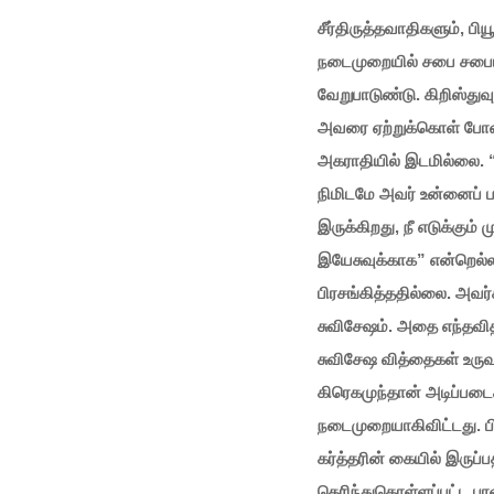
சீர்திருத்தவாதிகளும், பி
நடைமுறையில் சபை சபையாகப
வேறுபாடுண்டு. கிறிஸ்து
அவரை ஏற்றுக்கொள் போன்ற
அகராதியில் இடமில்லை. “
நிமிடமே அவர் உன்னைப் பர
இருக்கிறது, நீ எடுக்கும்
இயேசுவுக்காக” என்றெல்ல
பிரசங்கித்ததில்லை. அவர
சுவிசேஷம். அதை எந்தவித
சுவிசேஷ வித்தைகள் உருவா
கிரெகமுந்தான் அடிப்படை
நடைமுறையாகிவிட்டது. ப
கர்த்தரின் கையில் இருப்ப
தெரிந்துகொள்ளப்பட்ட பாவ