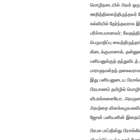
மொழிநடையில் அவர் ஒரு சீ
ஊறித்திளைத்திருந்தவர
கல்வியில் தேர்ந்தவராக இ
பரிச்சயமானவர்; வேதத்த
பெருமதிப்பு வைத்திருந்த
கிடைக்குமானால், தன்னு
பனியனுக்குத் தந்துவிடத்
பாராளுமன்றத் தலைவராக இ
இது பனியனுடைய பிரசங்க
பிரயாணம் தமிழில் மொழிப
விபரங்களையோ, அவருட
அவற்றை விளக்கமுயலவில்
ஜோன் பனியனின் இறையிய
பிரபல பாப்திஸ்து பிரசங்க
விரும்பிப் படித்த நூல் 