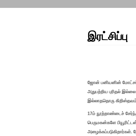
இரட்சிப்பு
ஜோன் பனியனின் மோட்சப் 
அதுபற்றிய புரிதல் இல்ல
இல்லாததொரு கிறிஸ்தவம் 
17ம் நூற்றாண்டைச் சேர்ந்த
பெருமகன்களே பியூரிட்டன்
அழைக்கப்படுகிறார்கள். ஜ