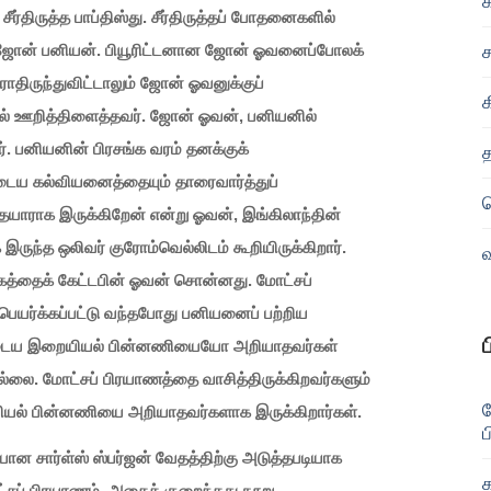
ர்திருத்த பாப்திஸ்து. சீர்திருத்தப் போதனைகளில்
் ஜோன் பனியன். பியூரிட்டனான ஜோன் ஓவனைப்போலக்
ராதிருந்துவிட்டாலும் ஜோன் ஓவனுக்குப்
ில் ஊறித்திளைத்தவர். ஜோன் ஓவன், பனியனில்
ார். பனியனின் பிரசங்க வரம் தனக்குக்
டைய கல்வியனைத்தையும் தாரைவார்த்துப்
 தயாராக இருக்கிறேன் என்று ஓவன், இங்கிலாந்தின்
ருந்த ஒலிவர் குரோம்வெல்லிடம் கூறியிருக்கிறார்.
த்தைக் கேட்டபின் ஓவன் சொன்னது. மோட்சப்
ெயர்க்கப்பட்டு வந்தபோது பனியனைப் பற்றிய
ைய இறையியல் பின்னணியையோ அறியாதவர்கள்
லை. மோட்சப் பிரயாணத்தை வாசித்திருக்கிறவர்களும்
ல் பின்னணியை அறியாதவர்களாக இருக்கிறார்கள்.
ப
ியான சார்ள்ஸ் ஸ்பர்ஜன் வேதத்திற்கு அடுத்தபடியாக
மோட்சப் பிரயாணம். அதைக் குறைந்தது நூறு