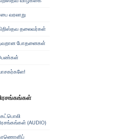
கிறிஸ்தவ வாழ்க்கை
சபை வரலாறு
கிறிஸ்தவ தலைவர்கள்
தவறான போதனைகள்
பெண்கள்
வாசகர்களே!
பிரசங்கங்கள்
கேட்பொலி
ிரசங்கங்கள் (AUDIO)
காணொளிப்