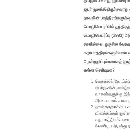
தமிழில் 19ம் நூற்றாண்ட
ஐயர் மூலத்திலிருந்தவாற
நாவலின் பாத்திரங்களுக்க
மொழிபெயர்ப்பில் தந்திருந்
மொழிபெயர்ப்பு (1993) 
தரவில்லை. ஒருசில வேதவ
கதாபாத்திரங்களுக்கான எ
அடிக்குறிப்புக்களாகத் தர
என்ன தெரியுமா?
வேதத்தில் தோய்த்த
ஸ்பர்ஜனின் வார்த
வாசகர்களுக்கு இந்
அடையாளம் காணமுட
தான் உருவாக்கிய க
விளக்கங்கள் ஒன்றை
கதாபாத்திரங்களை வ
வேண்டிய ஆபத்து ஏற